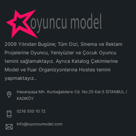
2009 Yılından Bugüne; Tüm Dizi, Sinema ve Reklam
Projelerine Oyuncu, Yeniyüzler ve Çocuk Oyuncu
temini sağlamaktayız. Ayrıca Katalog Çekimlerine
Model ve Fuar Organizyonlarına Hostes temini
yapmaktayız..
Hasanpaşa Mh. Kurbağalıdere Cd. No:25 Kat:5 İSTANBUL /
KADIKÖY
0216 550 10 72
info@oyuncumodel.com