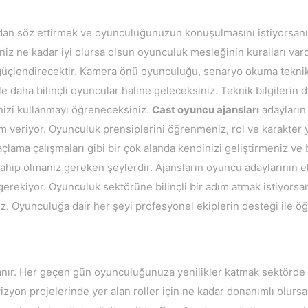
nızdan söz ettirmek ve oyunculuğunuzun konuşulmasını istiyorsan
iz ne kadar iyi olursa olsun oyunculuk mesleğinin kuralları vard
i güçlendirecektir. Kamera önü oyunculuğu, senaryo okuma teknik
rle daha bilinçli oyuncular haline geleceksiniz. Teknik bilgilerin 
inizi kullanmayı öğreneceksiniz.
Cast oyuncu ajansları
adayların
em veriyor. Oyunculuk prensiplerini öğrenmeniz, rol ve karakter 
ama çalışmaları gibi bir çok alanda kendinizi geliştirmeniz ve b
 sahip olmanız gereken şeylerdir. Ajansların oyuncu adaylarının e
gerekiyor. Oyunculuk sektörüne bilinçli bir adım atmak istiyorsa
z. Oyunculuğa dair her şeyi profesyonel ekiplerin desteği ile ö
anır. Her geçen gün oyunculuğunuza yenilikler katmak sektörde 
vizyon projelerinde yer alan roller için ne kadar donanımlı olursa