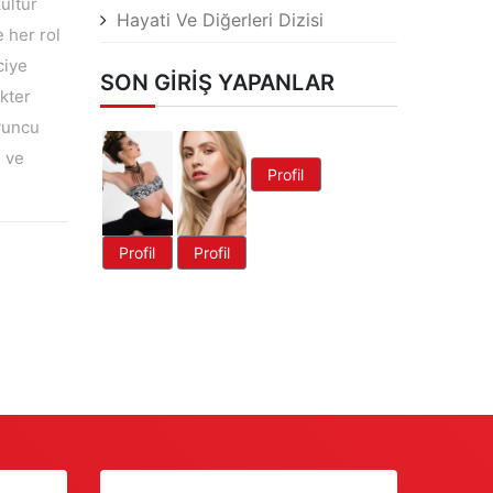
kültür
Hayati Ve Diğerleri Dizisi
e her rol
ciye
SON GIRIŞ YAPANLAR
akter
yuncu
n ve
Profil
Profil
Profil