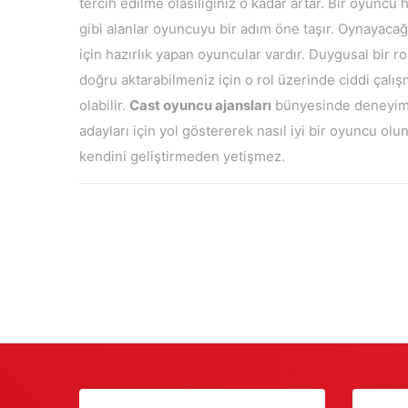
tercih edilme olasılığınız o kadar artar. Bir oyuncu 
gibi alanlar oyuncuyu bir adım öne taşır. Oynayacağın
için hazırlık yapan oyuncular vardır. Duygusal bir rol
doğru aktarabilmeniz için o rol üzerinde ciddi çalış
olabilir.
Cast oyuncu ajansları
bünyesinde deneyimli
adayları için yol göstererek nasıl iyi bir oyuncu o
kendini geliştirmeden yetişmez.