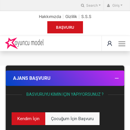
Search
Giriş
Hakkımızda
Gizlilik
S.S.S
BAŞVURU
AJANS BAŞVURU
BASVURUYU KIMIN İÇIN YAPIYORSUNUZ ?
Kendim İçin
Çocuğum İçin Başvuru