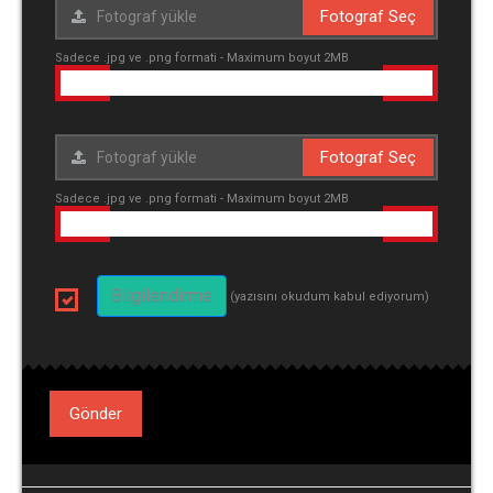
Fotograf Seç
Sadece .jpg ve .png formati - Maximum boyut 2MB
Fotograf Seç
Sadece .jpg ve .png formati - Maximum boyut 2MB
Bilgilendirme
(yazısını okudum kabul ediyorum)
Gönder