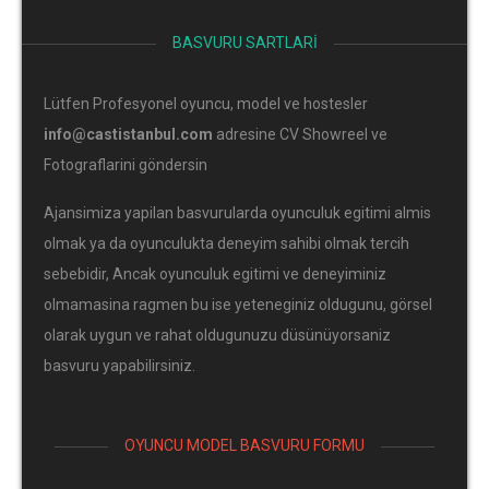
BASVURU SARTLARI
Lütfen Profesyonel oyuncu, model ve hostesler
info@castistanbul.com
adresine CV Showreel ve
Fotograflarini göndersin
Ajansimiza yapilan basvurularda oyunculuk egitimi almis
olmak ya da oyunculukta deneyim sahibi olmak tercih
sebebidir, Ancak oyunculuk egitimi ve deneyiminiz
olmamasina ragmen bu ise yeteneginiz oldugunu, görsel
olarak uygun ve rahat oldugunuzu düsünüyorsaniz
basvuru yapabilirsiniz.
OYUNCU MODEL BASVURU FORMU