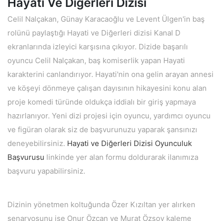
Hayati Ve Diğerleri Dizisi
Celil Nalçakan, Günay Karacaoğlu ve Levent Ülgen'in baş
rolünü paylaştığı Hayati ve Diğerleri dizisi Kanal D
ekranlarında izleyici karşısına çıkıyor. Dizide başarılı
oyuncu Celil Nalçakan, baş komiserlik yapan Hayati
karakterini canlandırıyor. Hayati'nin ona gelin arayan annesi
ve köşeyi dönmeye çalışan dayısının hikayesini konu alan
proje komedi türünde oldukça iddialı bir giriş yapmaya
hazırlanıyor. Yeni dizi projesi için oyuncu, yardımcı oyuncu
ve figüran olarak siz de başvurunuzu yaparak şansınızı
deneyebilirsiniz.
Hayati ve Diğerleri Dizisi Oyunculuk
Başvurusu
linkinde yer alan formu doldurarak ilanımıza
başvuru yapabilirsiniz.
Dizinin yönetmen koltuğunda Özer Kızıltan yer alırken
senaryosunu ise Onur Özcan ve Murat Özsoy kaleme