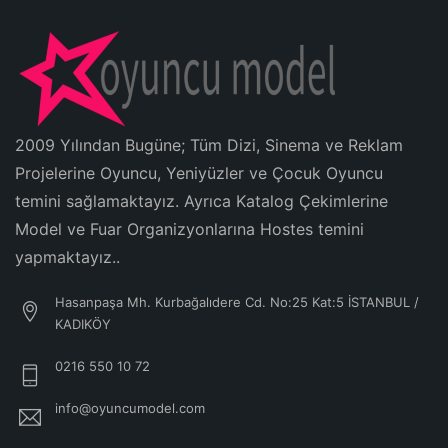
2009 Yılından Bugüne; Tüm Dizi, Sinema ve Reklam
Projelerine Oyuncu, Yeniyüzler ve Çocuk Oyuncu
temini sağlamaktayız. Ayrıca Katalog Çekimlerine
Model ve Fuar Organizyonlarına Hostes temini
yapmaktayız..
Hasanpaşa Mh. Kurbağalıdere Cd. No:25 Kat:5 İSTANBUL /
KADIKÖY
0216 550 10 72
info@oyuncumodel.com