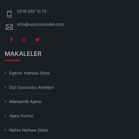
0216 550 10 72
info@oyuncumodel.com
MAKALELER
Egenin Hamsisi Dizisi
Di̇zi̇ Oyuncusu Araniyor
Mankenlik Ajansı
Ajans Formu
Nefes Nefese Dizisi