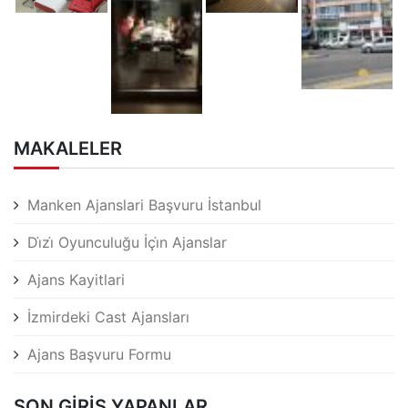
MAKALELER
Manken Ajanslari Başvuru İstanbul
Di̇zi̇ Oyunculuğu İçi̇n Ajanslar
Ajans Kayitlari
İzmirdeki Cast Ajansları
Ajans Başvuru Formu
SON GIRIŞ YAPANLAR