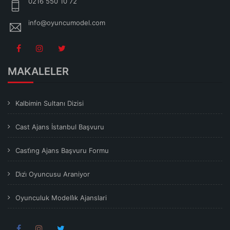
0216 550 10 72
info@oyuncumodel.com
MAKALELER
Kalbimin Sultanı Dizisi
Cast Ajans İstanbul Başvuru
Casti̇ng Ajans Başvuru Formu
Di̇zi̇ Oyuncusu Araniyor
Oyunculuk Modelli̇k Ajanslari