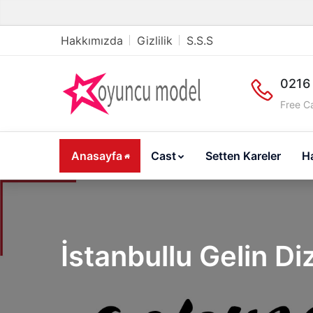
Hakkımızda
Gizlilik
S.S.S
0216
Free Ca
Anasayfa
Cast
Setten Kareler
H
İstanbullu Gelin Diz