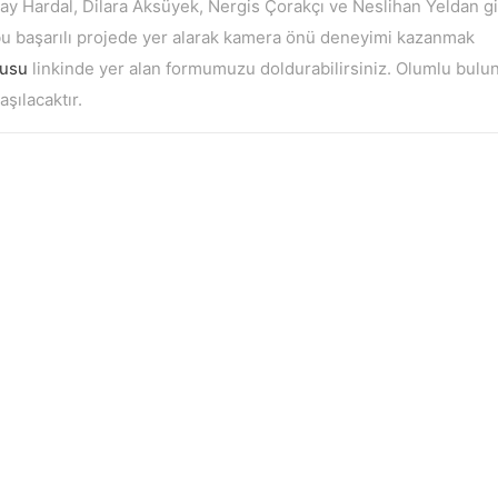
kay Hardal, Dilara Aksüyek, Nergis Çorakçı ve Neslihan Yeldan gi
 bu başarılı projede yer alarak kamera önü deneyimi kazanmak
rusu
linkinde yer alan formumuzu doldurabilirsiniz. Olumlu bulu
şılacaktır.