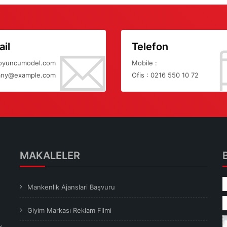
il
Telefon
oyuncumodel.com
Mobile :
ny@example.com
Ofis : 0216 550 10 72
MAKALELER
Mankenli̇k Ajanslari Başvuru
Giyim Markası Reklam Filmi