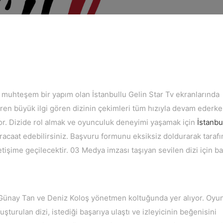
ğı muhteşem bir yapım olan İstanbullu Gelin Star Tv ekranlarında
baren büyük ilgi gören dizinin çekimleri tüm hızıyla devam ederk
yor. Dizide rol almak ve oyunculuk deneyimi yaşamak için
İstanbu
acaat edebilirsiniz. Başvuru formunu eksiksiz doldurarak taraf
letişime geçilecektir. 03 Medya imzası taşıyan sevilen dizi için b
Günay Tan ve Deniz Koloş yönetmen koltuğunda yer alıyor. Oyu
uşturulan dizi, istediği başarıya ulaştı ve izleyicinin beğenisini