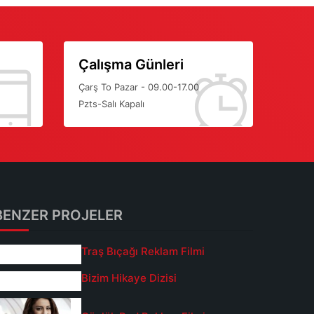
Çalışma Günleri
Çarş To Pazar - 09.00-17.00
Pzts-Salı Kapalı
BENZER PROJELER
Traş Bıçağı Reklam Filmi
Bizim Hikaye Dizisi