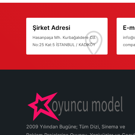
Şirket Adresi
E-ma
Hasanpaşa Mh. Kurbağalıdere Cd.
info@
No:25 Kat:5 İSTANBUL / KADIKÖY
compa
2009 Yılından Bugüne; Tüm Dizi, Sinema ve