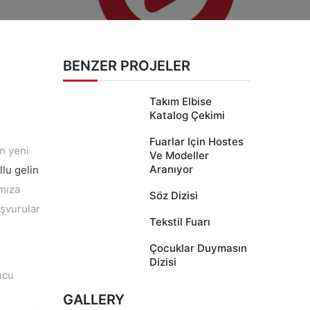
BENZER PROJELER
Takım Elbise
Katalog Çekimi
Fuarlar Için Hostes
en yeni
Ve Modeller
Aranıyor
llu gelin
ımıza
Söz Dizisi
aşvurular
Tekstil Fuarı
Çocuklar Duymasın
Dizisi
ncu
GALLERY