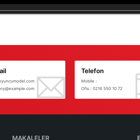
il
Telefon
oyuncumodel.com
Mobile :
ny@example.com
Ofis : 0216 550 10 72
MAKALELER