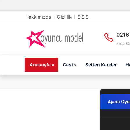
Hakkımızda
Gizlilik
S.S.S
0216
Free Ca
Anasayfa
Cast
Setten Kareler
H
Ajans Oyu