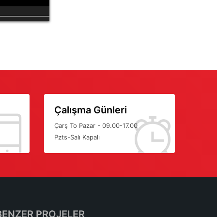
Çalışma Günleri
Çarş To Pazar - 09.00-17.00
Pzts-Salı Kapalı
BENZER PROJELER