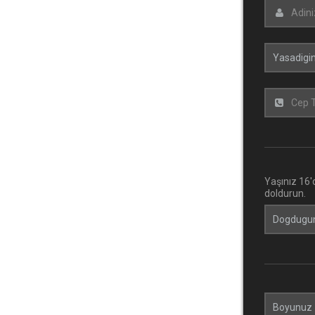
Yaşınız 16
doldurun.