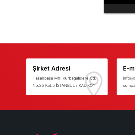
Şirket Adresi
E-ma
Hasanpaşa Mh. Kurbağalıdere Cd.
info@
No:25 Kat:5 İSTANBUL / KADIKÖY
compa