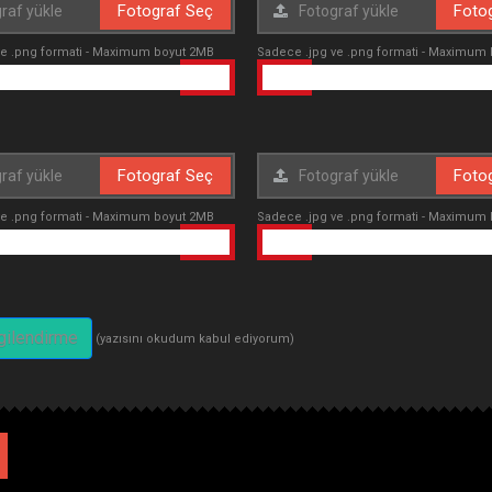
Fotograf Seç
Foto
ve .png formati - Maximum boyut 2MB
Sadece .jpg ve .png formati - Maximum
Fotograf Seç
Foto
ve .png formati - Maximum boyut 2MB
Sadece .jpg ve .png formati - Maximum
lgilendirme
(yazısını okudum kabul ediyorum)