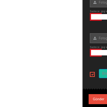
Sadece .jpg 
Sadece .jpg 
Bi
Gönder