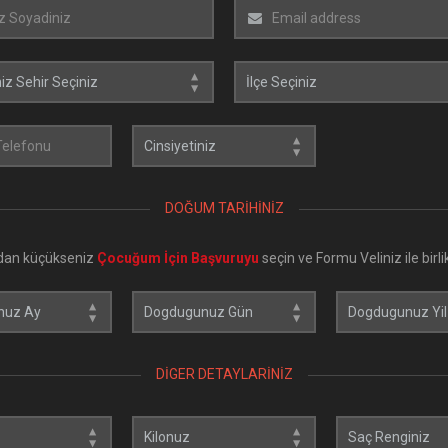
DOĞUM TARIHINIZ
'dan küçükseniz
Çocuğum İçin Başvuruyu
seçin ve Formu Veliniz ile birli
DIGER DETAYLARINIZ