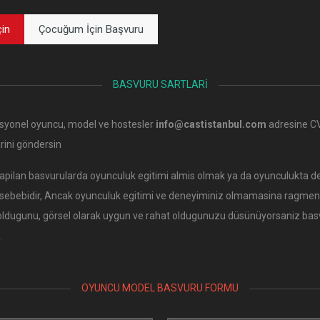
çin
Çocuğum İçin Başvuru
BASVURU SARTLARI
syonel oyuncu, model ve hostesler
info@castistanbul.com
adresine C
rini göndersin
apilan basvurularda oyunculuk egitimi almis olmak ya da oyunculukta d
 sebebidir, Ancak oyunculuk egitimi ve deneyiminiz olmamasina ragmen
oldugunu, görsel olarak uygun ve rahat oldugunuzu düsünüyorsaniz bas
.
OYUNCU MODEL BASVURU FORMU