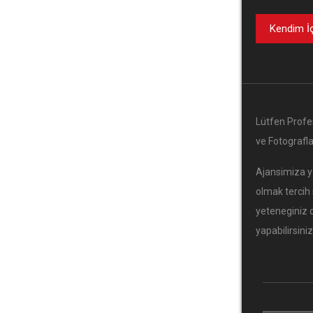
Kendim İ
Lütfen Profe
ve Fotografla
Ajansimiza y
olmak tercih
yeteneginiz 
yapabilirsiniz