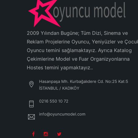
2009 Yılından Bugüne; Tüm Dizi, Sinema ve
Reklam Projelerine Oyuncu, Yeniyüzler ve Çocu
Oyuncu temini sağlamaktayız. Ayrıca Katalog
Çekimlerine Model ve Fuar Organizyonlarına
Hostes temini yapmaktayız..
Hasanpaşa Mh. Kurbağalıdere Cd. No:25 Kat:5
İSTANBUL / KADIKÖY
0216 550 10 72
info@oyuncumodel.com