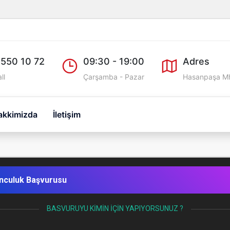
 550 10 72
09:30 - 19:00
Adres
ll
Çarşamba - Pazar
Hasanpaşa Mh
akkimizda
İletişim
nculuk Başvurusu
BASVURUYU KIMIN İÇIN YAPIYORSUNUZ ?