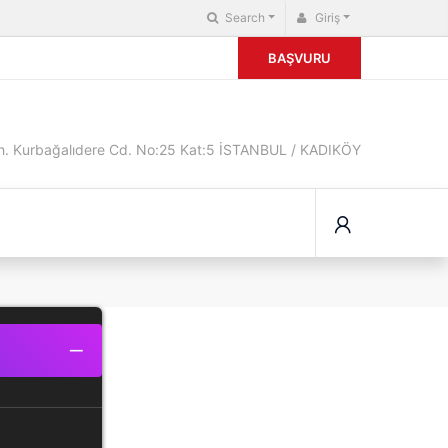
Search
Giriş
BAŞVURU
. Kurbağalıdere Cd. No:25 Kat:5 İSTANBUL / KADIKÖY