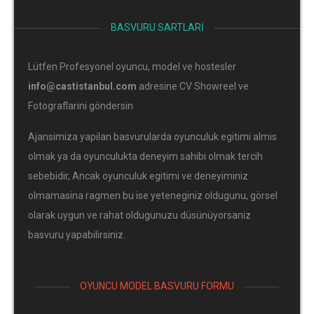
BASVURU SARTLARI
Lütfen Profesyonel oyuncu, model ve hostesler
info@castistanbul.com
adresine CV Showreel ve
Fotograflarini göndersin
Ajansimiza yapilan basvurularda oyunculuk egitimi almis
olmak ya da oyunculukta deneyim sahibi olmak tercih
sebebidir, Ancak oyunculuk egitimi ve deneyiminiz
olmamasina ragmen bu ise yeteneginiz oldugunu, görsel
olarak uygun ve rahat oldugunuzu düsünüyorsaniz
basvuru yapabilirsiniz.
OYUNCU MODEL BASVURU FORMU