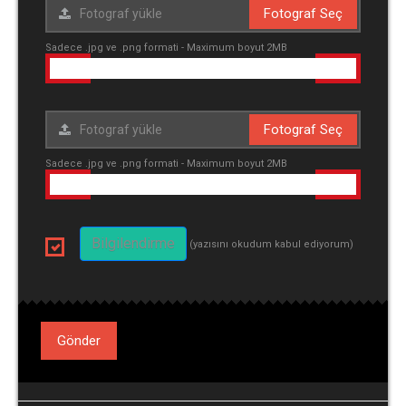
Fotograf Seç
Sadece .jpg ve .png formati - Maximum boyut 2MB
Fotograf Seç
Sadece .jpg ve .png formati - Maximum boyut 2MB
Bilgilendirme
(yazısını okudum kabul ediyorum)
Gönder