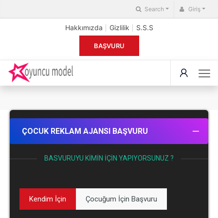
Search
Giriş
Hakkımızda
Gizlilik
S.S.S
BAŞVURU
ÇOCUK REKLAM AJANSI BAŞVURU
BASVURUYU KIMIN İÇIN YAPIYORSUNUZ ?
Kendim İçin
Çocuğum İçin Başvuru