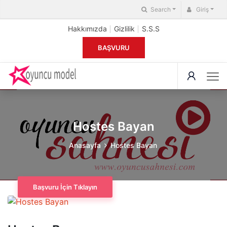
Search
Giriş
Hakkımızda
Gizlilik
S.S.S
BAŞVURU
Hostes Bayan
Anasayfa
Hostes Bayan
Başvuru İçin Tıklayın