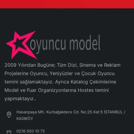
2009 Yılından Bugüne; Tüm Dizi, Sinema ve Reklam
Projelerine Oyuncu, Yeniyüzler ve Çocuk Oyuncu
temini sağlamaktayız. Ayrıca Katalog Çekimlerine
Model ve Fuar Organizyonlarına Hostes temini
yapmaktayız..
Hasanpaşa Mh. Kurbağalıdere Cd. No:25 Kat:5 İSTANBUL /
KADIKÖY
0216 550 10 72